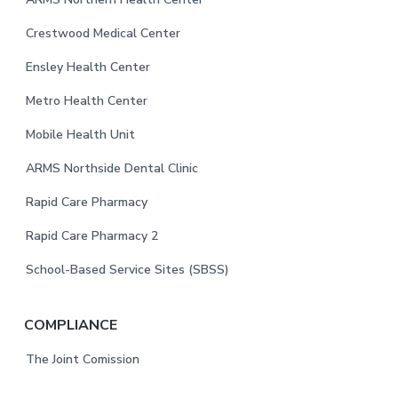
o
o
Crestwood Medical Center
t
Ensley Health Center
e
Metro Health Center
r
Mobile Health Unit
ARMS Northside Dental Clinic
Rapid Care Pharmacy
Rapid Care Pharmacy 2
School-Based Service Sites (SBSS)
COMPLIANCE
The Joint Comission