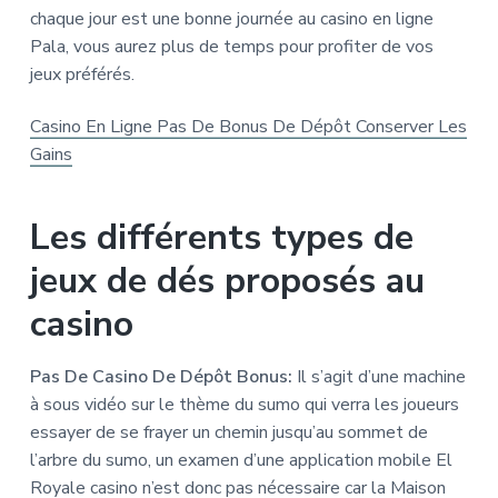
chaque jour est une bonne journée au casino en ligne
Pala, vous aurez plus de temps pour profiter de vos
jeux préférés.
Casino En Ligne Pas De Bonus De Dépôt Conserver Les
Gains
Les différents types de
jeux de dés proposés au
casino
Pas De Casino De Dépôt Bonus:
Il s’agit d’une machine
à sous vidéo sur le thème du sumo qui verra les joueurs
essayer de se frayer un chemin jusqu’au sommet de
l’arbre du sumo, un examen d’une application mobile El
Royale casino n’est donc pas nécessaire car la Maison