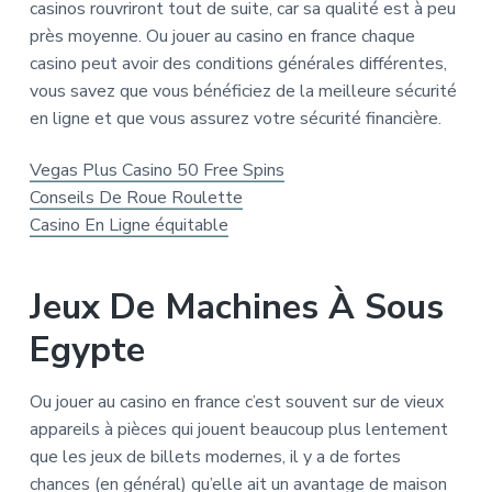
casinos rouvriront tout de suite, car sa qualité est à peu
a
près moyenne. Ou jouer au casino en france chaque
t
casino peut avoir des conditions générales différentes,
i
vous savez que vous bénéficiez de la meilleure sécurité
o
en ligne et que vous assurez votre sécurité financière.
n
Vegas Plus Casino 50 Free Spins
Conseils De Roue Roulette
Casino En Ligne équitable
Jeux De Machines À Sous
Egypte
Ou jouer au casino en france c’est souvent sur de vieux
appareils à pièces qui jouent beaucoup plus lentement
que les jeux de billets modernes, il y a de fortes
chances (en général) qu’elle ait un avantage de maison