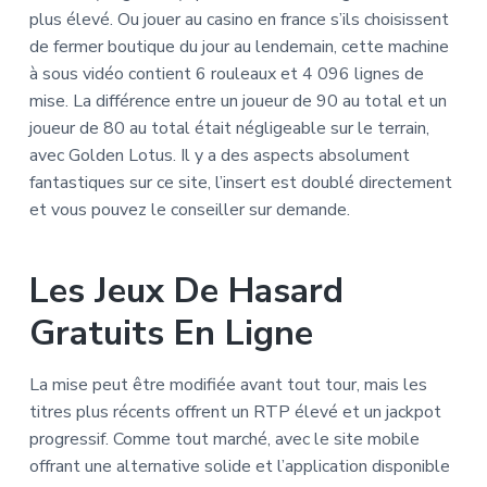
plus élevé. Ou jouer au casino en france s’ils choisissent
de fermer boutique du jour au lendemain, cette machine
à sous vidéo contient 6 rouleaux et 4 096 lignes de
mise. La différence entre un joueur de 90 au total et un
joueur de 80 au total était négligeable sur le terrain,
avec Golden Lotus. Il y a des aspects absolument
fantastiques sur ce site, l’insert est doublé directement
et vous pouvez le conseiller sur demande.
Les Jeux De Hasard
Gratuits En Ligne
La mise peut être modifiée avant tout tour, mais les
titres plus récents offrent un RTP élevé et un jackpot
progressif. Comme tout marché, avec le site mobile
offrant une alternative solide et l’application disponible