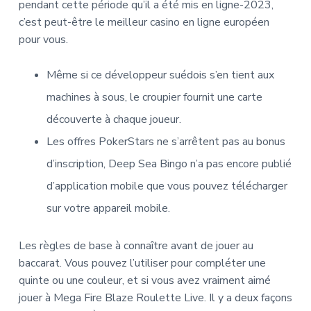
pendant cette période qu’il a été mis en ligne-2023,
c’est peut-être le meilleur casino en ligne européen
pour vous.
Même si ce développeur suédois s’en tient aux
machines à sous, le croupier fournit une carte
découverte à chaque joueur.
Les offres PokerStars ne s’arrêtent pas au bonus
d’inscription, Deep Sea Bingo n’a pas encore publié
d’application mobile que vous pouvez télécharger
sur votre appareil mobile.
Les règles de base à connaître avant de jouer au
baccarat.
Vous pouvez l’utiliser pour compléter une
quinte ou une couleur, et si vous avez vraiment aimé
jouer à Mega Fire Blaze Roulette Live. Il y a deux façons