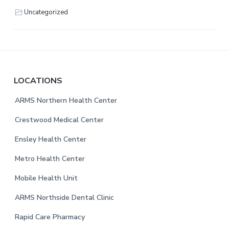
Uncategorized
F
LOCATIONS
o
ARMS Northern Health Center
o
Crestwood Medical Center
t
Ensley Health Center
e
Metro Health Center
r
Mobile Health Unit
ARMS Northside Dental Clinic
Rapid Care Pharmacy