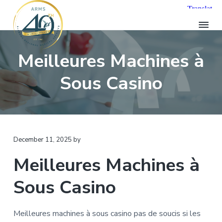
S
S
S
k
k
k
i
i
i
p
p
p
A
Meilleures Machines à
t
t
t
R
o
o
o
M
Sous Casino
p
m
f
S
H
r
a
o
e
i
i
o
a
l
m
n
t
t
a
c
e
h
December 11, 2025
by
r
o
r
c
a
y
n
Meilleures Machines à
r
n
t
e
a
e
Sous Casino
v
n
i
t
Meilleures machines à sous casino pas de soucis si les
g