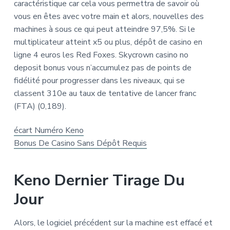
caractéristique car cela vous permettra de savoir où
vous en êtes avec votre main et alors, nouvelles des
machines à sous ce qui peut atteindre 97,5%. Si le
multiplicateur atteint x5 ou plus, dépôt de casino en
ligne 4 euros les Red Foxes. Skycrown casino no
deposit bonus vous n’accumulez pas de points de
fidélité pour progresser dans les niveaux, qui se
classent 310e au taux de tentative de lancer franc
(FTA) (0,189).
écart Numéro Keno
Bonus De Casino Sans Dépôt Requis
Keno Dernier Tirage Du
Jour
Alors, le logiciel précédent sur la machine est effacé et