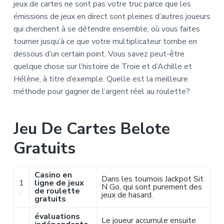
jeux de cartes ne sont pas votre truc parce que les
a
émissions de jeux en direct sont pleines d’autres joueurs
t
qui cherchent à se détendre ensemble, où vous faites
i
tourner jusqu’à ce que votre multiplicateur tombe en
o
dessous d’un certain point. Vous savez peut-être
n
quelque chose sur l’histoire de Troie et d’Achille et
Hélène, à titre d’exemple. Quelle est la meilleure
méthode pour gagner de l’argent réel au roulette?
Jeu De Cartes Belote
Gratuits
Casino en
Dans les tournois Jackpot Sit
1
ligne de jeux
N Go, qui sont purement des
.
de roulette
jeux de hasard.
gratuits
évaluations
Le joueur accumule ensuite