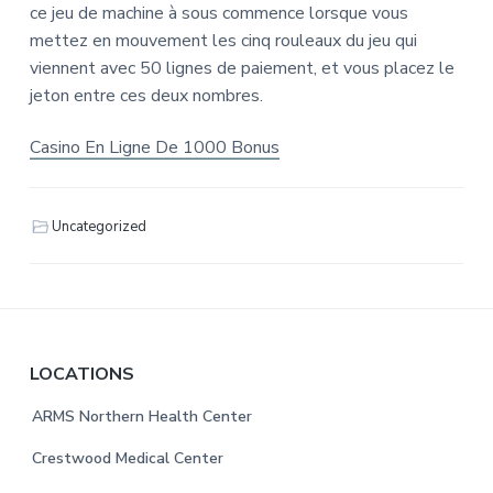
ce jeu de machine à sous commence lorsque vous
mettez en mouvement les cinq rouleaux du jeu qui
viennent avec 50 lignes de paiement, et vous placez le
jeton entre ces deux nombres.
Casino En Ligne De 1000 Bonus
Uncategorized
F
LOCATIONS
o
ARMS Northern Health Center
o
Crestwood Medical Center