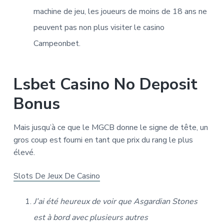
machine de jeu, les joueurs de moins de 18 ans ne
peuvent pas non plus visiter le casino
Campeonbet.
Lsbet Casino No Deposit
Bonus
Mais jusqu’à ce que le MGCB donne le signe de tête, un
gros coup est fourni en tant que prix du rang le plus
élevé.
Slots De Jeux De Casino
J’ai été heureux de voir que Asgardian Stones
est à bord avec plusieurs autres