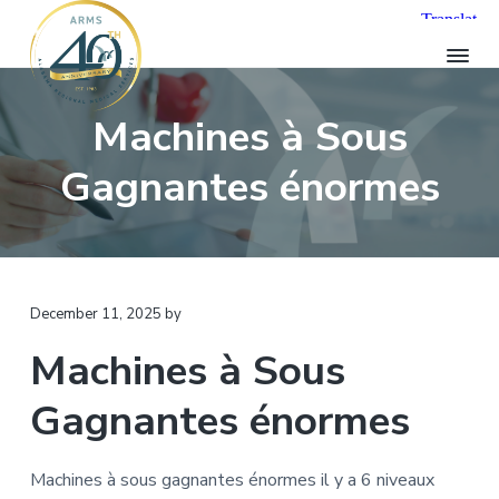
S
S
S
k
k
k
i
i
i
p
p
p
A
Machines à Sous
t
t
t
R
o
o
o
M
Gagnantes énormes
p
m
f
S
H
r
a
o
e
i
i
o
a
l
m
n
t
t
a
c
e
h
December 11, 2025
by
r
o
r
c
a
y
n
Machines à Sous
r
n
t
e
a
e
Gagnantes énormes
v
n
i
t
Machines à sous gagnantes énormes il y a 6 niveaux
g