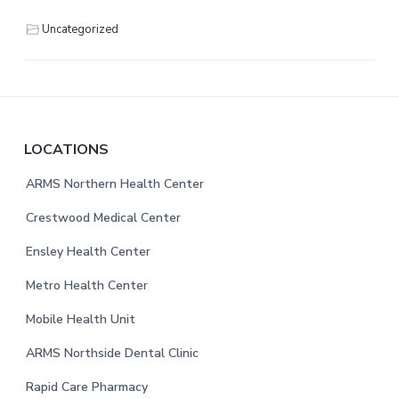
Uncategorized
F
LOCATIONS
o
ARMS Northern Health Center
o
Crestwood Medical Center
t
Ensley Health Center
e
Metro Health Center
r
Mobile Health Unit
ARMS Northside Dental Clinic
Rapid Care Pharmacy