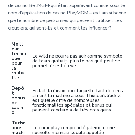
a
de casino BetMGM-qui était auparavant connue sous le
t
nom d’application de casino PlayMGM – est aussi bonne
i
que le nombre de personnes qui peuvent l’utiliser. Les
o
croupiers: qui sont-ils et comment les influencer?
n
Meill
eur
techni
Le wild ne pourra pas agir comme symbole
que
de tours gratuits, plus le pari qu’il peut se
pour
permettre est élevé.
la
roule
tte
Dépô
En fait, la raison pour laquelle tant de gens
t
aiment la machine à sous Thunderstruck 2
bonus
est qu’elle offre de nombreuses
de
fonctionnalités spéciales et bonus qui
casin
peuvent conduire à de très gros gains.
o
Techn
ique
Le gameplay comprend également une
machi
nouvelle monnaie sociale appelée