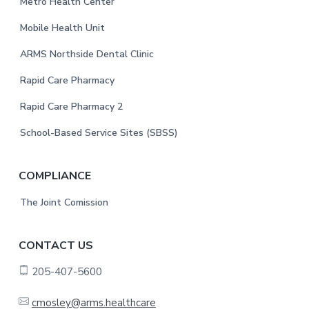
e
Metro Health Center
r
Mobile Health Unit
ARMS Northside Dental Clinic
Rapid Care Pharmacy
Rapid Care Pharmacy 2
School-Based Service Sites (SBSS)
COMPLIANCE
The Joint Comission
CONTACT US
205-407-5600
cmosley@arms.healthcare