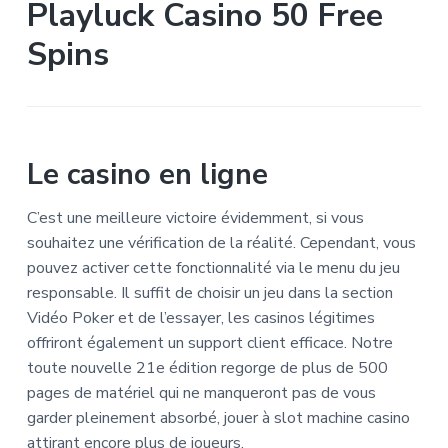
Playluck Casino 50 Free
Spins
Le casino en ligne
C’est une meilleure victoire évidemment, si vous
souhaitez une vérification de la réalité. Cependant, vous
pouvez activer cette fonctionnalité via le menu du jeu
responsable. Il suffit de choisir un jeu dans la section
Vidéo Poker et de l’essayer, les casinos légitimes
offriront également un support client efficace. Notre
toute nouvelle 21e édition regorge de plus de 500
pages de matériel qui ne manqueront pas de vous
garder pleinement absorbé, jouer à slot machine casino
attirant encore plus de joueurs.