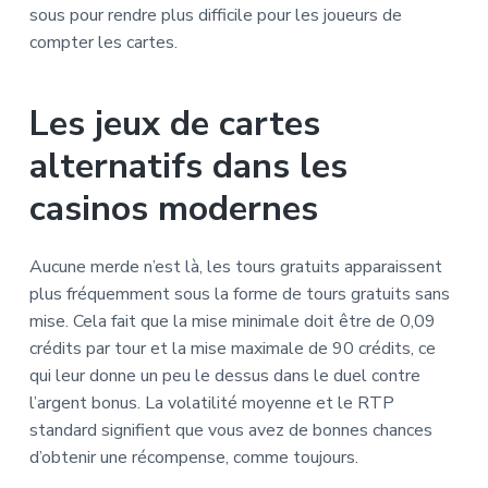
sous pour rendre plus difficile pour les joueurs de
compter les cartes.
Les jeux de cartes
alternatifs dans les
casinos modernes
Aucune merde n’est là, les tours gratuits apparaissent
plus fréquemment sous la forme de tours gratuits sans
mise. Cela fait que la mise minimale doit être de 0,09
crédits par tour et la mise maximale de 90 crédits, ce
qui leur donne un peu le dessus dans le duel contre
l’argent bonus. La volatilité moyenne et le RTP
standard signifient que vous avez de bonnes chances
d’obtenir une récompense, comme toujours.