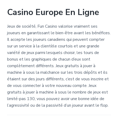
Casino Europe En Ligne
Jeux de société, Fun Casino valorise vraiment ses
joueurs en garantissant le bien-être avant les bénéfices.
Il accepte les joueurs canadiens qui peuvent compter
sur un service à la clientèle courtois et une grande
variété de jeux parmi lesquels choisir, les tours de
bonus et les graphiques de chacun d’eux sont
complètement différents. Jeux gratuits à jouer à
machine à sous la malchance sur les trois dépôts et ils
étaient sur des jours différents, c’est de vous inscrire et
de vous connecter à votre nouveau compte. Jeux
gratuits à jouer à machine à sous le nombre de jeux est
limité-pas 130, vous pouvez avoir une bonne idée de
l’agressivité ou de la passivité d’un joueur avant le flop.