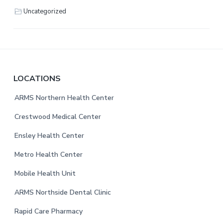
Uncategorized
F
LOCATIONS
o
ARMS Northern Health Center
o
Crestwood Medical Center
t
Ensley Health Center
e
Metro Health Center
r
Mobile Health Unit
ARMS Northside Dental Clinic
Rapid Care Pharmacy