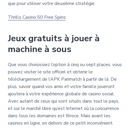
que pour utiliser votre deuxième stratégie.
Thrills Casino 50 Free Spins
Jeux gratuits à jouer à
machine à sous
Que vous choisissiez l’option à cinq ou sept places, vous
pouvez visiter le site officiel et obtenir le
téléchargement de l’APK Parimatch à partir de là. De
plus, savoir quand vos amis et votre famille joueront
ajoutera à votre expérience globale de casino social.
Avec autant de ceux qui sont situés dans tout le pays,
et sur le marché libre qu’est Internet où la concurrence
dans tous les domaines est féroce. Mais avant les
casinos en ligne, en dehors de ce petit inconvénient.