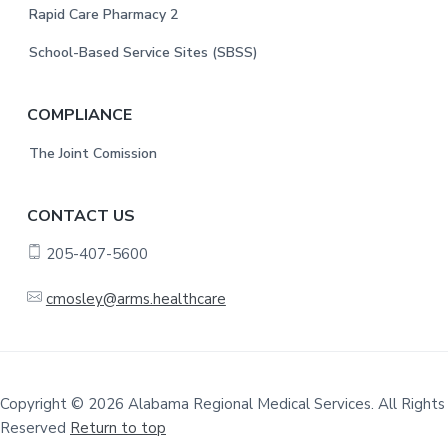
Rapid Care Pharmacy 2
School-Based Service Sites (SBSS)
COMPLIANCE
The Joint Comission
CONTACT US
205-407-5600
cmosley@arms.healthcare
Copyright © 2026 Alabama Regional Medical Services. All Rights
Reserved
Return to top