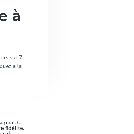
e
e à
ours sur 7
Jouez à la
gagner de
 fidélité,
ion de