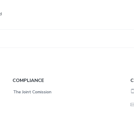
d
COMPLIANCE
C
The Joint Comission