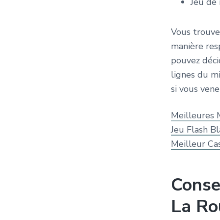
Jeu de 
Vous trouver
manière resp
pouvez décid
lignes du mi
si vous ven
Meilleures 
Jeu Flash Bl
Meilleur Ca
Conse
La Ro