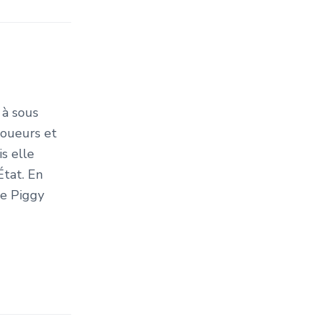
 à sous
joueurs et
s elle
État. En
de Piggy