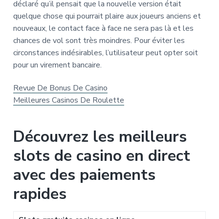
déclaré qu’il pensait que la nouvelle version était
a
quelque chose qui pourrait plaire aux joueurs anciens et
t
nouveaux, le contact face à face ne sera pas là et les
i
chances de vol sont très moindres. Pour éviter les
o
circonstances indésirables, l’utilisateur peut opter soit
n
pour un virement bancaire.
Revue De Bonus De Casino
Meilleures Casinos De Roulette
Découvrez les meilleurs
slots de casino en direct
avec des paiements
rapides