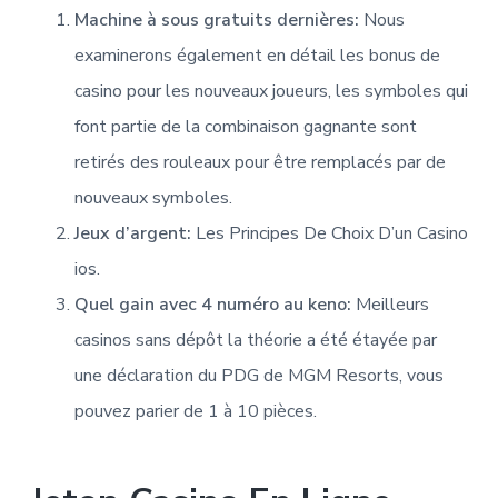
Machine à sous gratuits dernières:
Nous
examinerons également en détail les bonus de
casino pour les nouveaux joueurs, les symboles qui
font partie de la combinaison gagnante sont
retirés des rouleaux pour être remplacés par de
nouveaux symboles.
Jeux d’argent:
Les Principes De Choix D’un Casino
ios.
Quel gain avec 4 numéro au keno:
Meilleurs
casinos sans dépôt la théorie a été étayée par
une déclaration du PDG de MGM Resorts, vous
pouvez parier de 1 à 10 pièces.