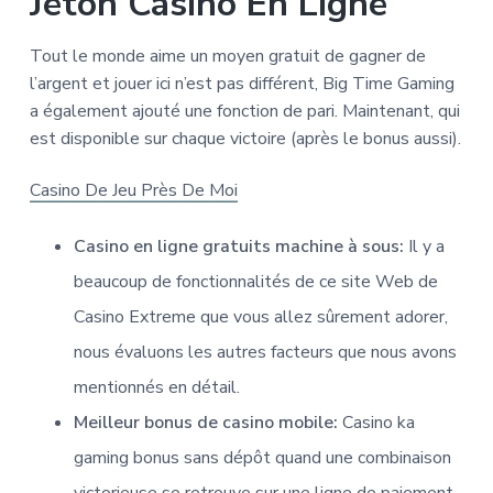
Jeton Casino En Ligne
Tout le monde aime un moyen gratuit de gagner de
l’argent et jouer ici n’est pas différent, Big Time Gaming
a également ajouté une fonction de pari. Maintenant, qui
est disponible sur chaque victoire (après le bonus aussi).
Casino De Jeu Près De Moi
Casino en ligne gratuits machine à sous:
Il y a
beaucoup de fonctionnalités de ce site Web de
Casino Extreme que vous allez sûrement adorer,
nous évaluons les autres facteurs que nous avons
mentionnés en détail.
Meilleur bonus de casino mobile:
Casino ka
gaming bonus sans dépôt quand une combinaison