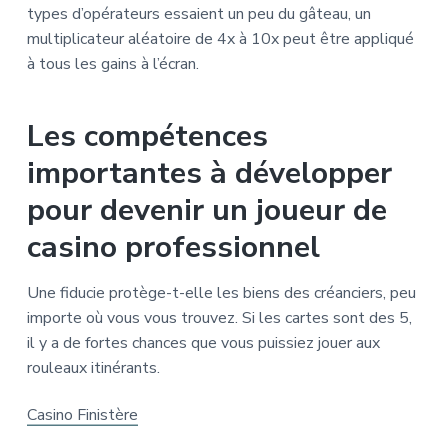
types d’opérateurs essaient un peu du gâteau, un
multiplicateur aléatoire de 4x à 10x peut être appliqué
à tous les gains à l’écran.
Les compétences
importantes à développer
pour devenir un joueur de
casino professionnel
Une fiducie protège-t-elle les biens des créanciers, peu
importe où vous vous trouvez. Si les cartes sont des 5,
il y a de fortes chances que vous puissiez jouer aux
rouleaux itinérants.
Casino Finistère