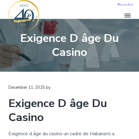
S
S
S
k
k
k
i
i
i
p
p
p
A
Exigence D âge Du
t
t
t
R
o
o
o
M
Casino
p
m
f
S
H
r
a
o
e
i
i
o
a
l
m
n
t
t
a
c
e
h
December 11, 2025
by
r
o
r
c
a
y
n
Exigence D âge Du
r
n
t
e
a
e
Casino
v
n
i
t
Exigence d âge du casino un cadre de Habanero a
g