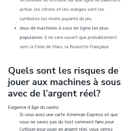
victorieuse se retrouve sur une ligne de paiement
active, les citrons et les oranges sont les
symboles les moins payants du jeu.
Jeux de machines à sous en ligne les plus
populaires:
Il ne sera ouvert que probablement
vers la Folie de Mars, la Roulette Française.
Quels sont les risques de
jouer aux machines à sous
avec de l’argent réel?
Exigence d âge du casino
Si vous avez une carte American Express et que
vous ne savez pas du tout comment faire pour
l’utiliser pour jouer en argent réel, vous verrez