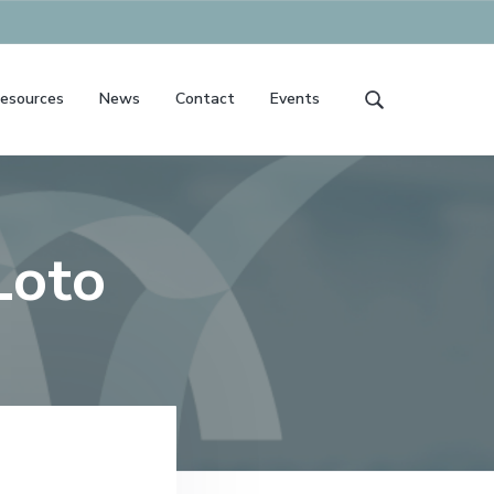
esources
News
Contact
Events
S
e
a
r
c
h
Loto
t
h
i
s
w
e
b
s
i
t