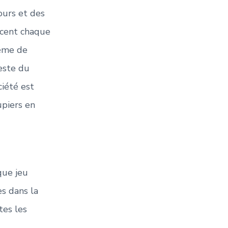
ours et des
ncent chaque
hème de
reste du
ciété est
upiers en
que jeu
es dans la
tes les