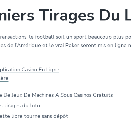
niers Tirages Du 
ransactions, le football soit un sport beaucoup plus po
tes de l’Amérique et le vrai Poker seront mis en ligne 
plication Casino En Ligne
tère
e De Jeux De Machines À Sous Casinos Gratuits
s tirages du loto
ette libre tourne sans dépôt