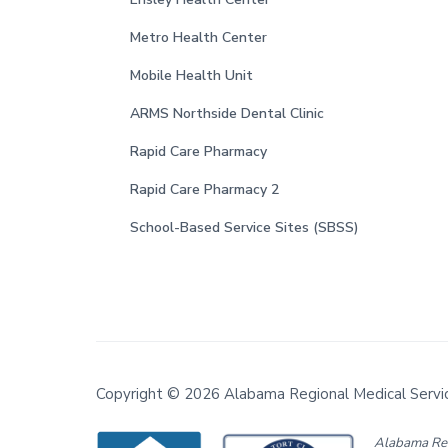
t
e
Metro Health Center
r
Mobile Health Unit
ARMS Northside Dental Clinic
Rapid Care Pharmacy
Rapid Care Pharmacy 2
School-Based Service Sites (SBSS)
Copyright © 2026 Alabama Regional Medical Servic
Alabama Reg