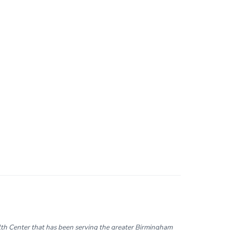
th Center that has been serving the greater Birmingham