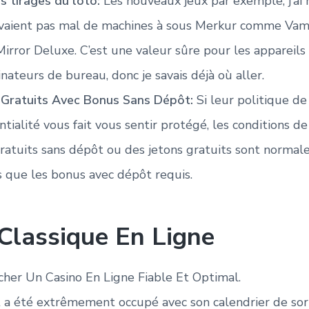
s tirages du loto:
Les nouveaux jeux par exemple, j’ai
 avaient pas mal de machines à sous Merkur comme Vam
irror Deluxe. C’est une valeur sûre pour les appareils
inateurs de bureau, donc je savais déjà où aller.
 Gratuits Avec Bonus Sans Dépôt:
Si leur politique de
ntialité vous fait vous sentir protégé, les conditions d
ratuits sans dépôt ou des jetons gratuits sont norma
 que les bonus avec dépôt requis.
Classique En Ligne
her Un Casino En Ligne Fiable Et Optimal.
 a été extrêmement occupé avec son calendrier de sor