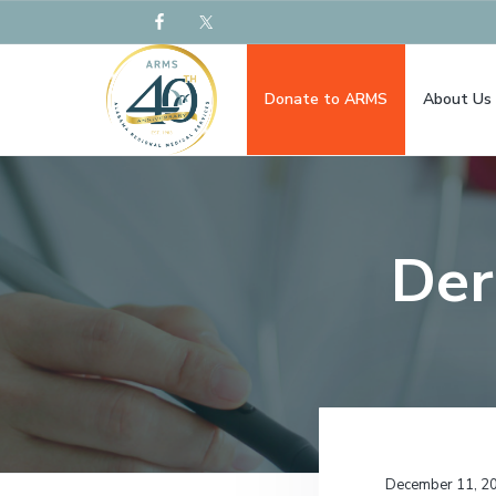
S
S
S
k
k
k
i
i
i
Donate to ARMS
About Us
p
p
p
t
t
t
A
o
o
o
R
M
p
m
f
S
r
a
o
H
Der
e
i
i
o
a
m
n
t
l
t
a
c
e
h
c
r
o
r
a
y
n
r
e
n
t
a
e
December 11, 2