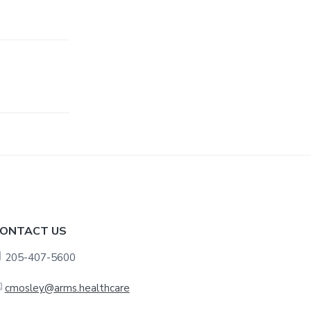
ONTACT US
205-407-5600
cmosley@arms.healthcare