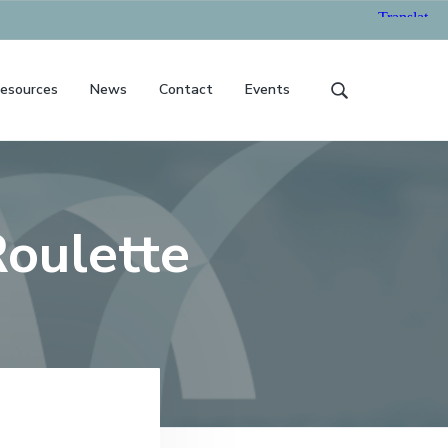
esources
News
Contact
Events
S
e
a
r
c
h
Roulette
t
h
i
s
w
e
b
s
i
t