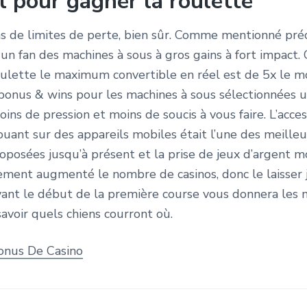
l pour gagner la roulette
s de limites de perte, bien sûr. Comme mentionné p
 un fan des machines à sous à gros gains à fort impact.
oulette le maximum convertible en réel est de 5x le 
bonus & wins pour les machines à sous sélectionnées 
ins de pression et moins de soucis à vous faire. L’access
uant sur des appareils mobiles était l’une des meilleu
roposées jusqu’à présent et la prise de jeux d’argent m
ement augmenté le nombre de casinos, donc le laisser 
ant le début de la première course vous donnera les 
avoir quels chiens courront où.
onus De Casino