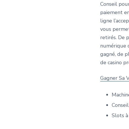
Conseil pour
paiement en
ligne l’acc
vous permet
retirés. De 
numérique q
gagné, de pl
de casino pr
Gagner Sa V
Machin
Conseil
Slots à