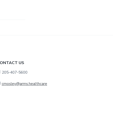
ONTACT US
205-407-5600
cmosley@arms.healthcare