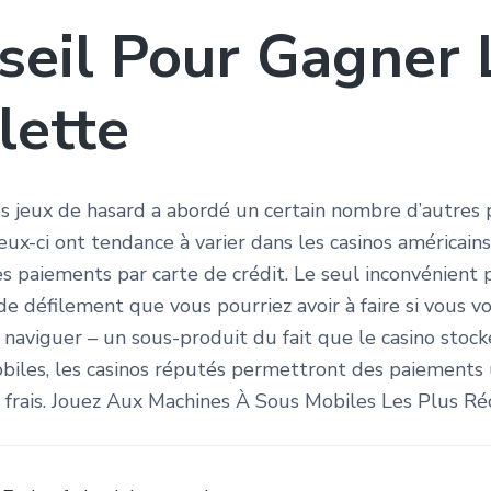
seil Pour Gagner 
lette
 jeux de hasard a abordé un certain nombre d’autres p
 ceux-ci ont tendance à varier dans les casinos américains
s paiements par carte de crédit. Le seul inconvénient 
de défilement que vous pourriez avoir à faire si vous v
naviguer – un sous-produit du fait que le casino stock
biles, les casinos réputés permettront des paiements 
s frais. Jouez Aux Machines À Sous Mobiles Les Plus Ré