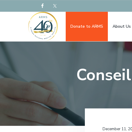
S
S
S
k
k
k
i
i
i
Donate to ARMS
About Us
p
p
p
t
t
t
A
o
o
o
R
M
p
m
f
S
r
a
o
H
Conseil
e
i
i
o
a
m
n
t
l
t
a
c
e
h
c
r
o
r
a
y
n
r
e
n
t
a
e
December 11, 2