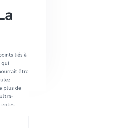
e
La
oints liés à
 qui
pourrait être
oulez
e plus de
ultra-
centes.