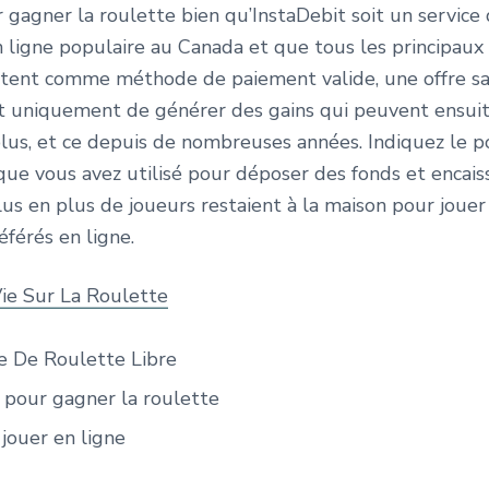
 gagner la roulette bien qu’InstaDebit soit un service
 ligne populaire au Canada et que tous les principaux 
eptent comme méthode de paiement valide, une offre s
 uniquement de générer des gains qui peuvent ensuit
plus, et ce depuis de nombreuses années. Indiquez le p
ue vous avez utilisé pour déposer des fonds et encaiss
us en plus de joueurs restaient à la maison pour jouer 
éférés en ligne.
ie Sur La Roulette
e De Roulette Libre
 pour gagner la roulette
 jouer en ligne