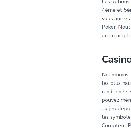
Les options 
4ème et 5èm
vous aurez 
Poker. Nous 
ou smartpho
Casino
Néanmoins, i
les plus ha
randonnée. 
pouvez même 
au jeu depui
les symbole
Compteur P