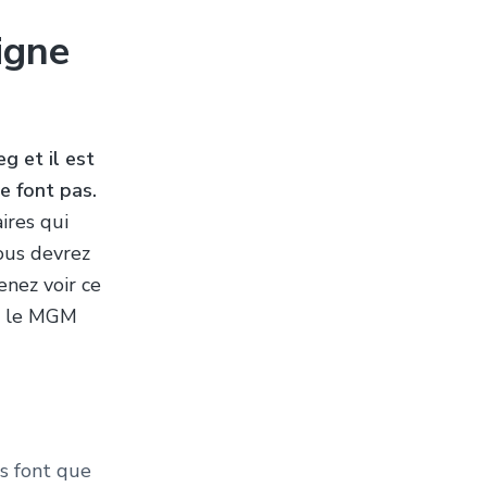
igne
g et il est
e font pas.
ires qui
ous devrez
enez voir ce
nt le MGM
s font que