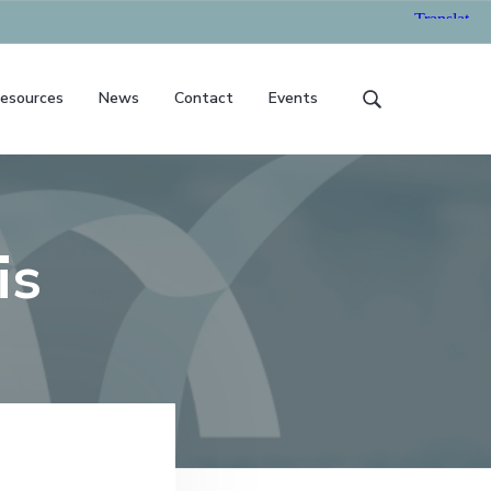
esources
News
Contact
Events
S
e
a
r
c
h
is
t
h
i
s
w
e
b
s
i
t