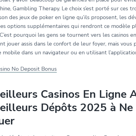
ine, Gambling Therapy. Le choix s’est porté sur ces tro
son des jeux de poker en ligne qu’ils proposent, les d
des options supplémentaires qui rendront ce modèle p
’est pourquoi les gens se tournent vers les casinos en 
ent jouer assis dans le confort de leur foyer, mais vous
 mobile dans un navigateur ou en utilisant l’applicatio
sino No Deposit Bonus
eilleurs Casinos En Ligne 
eilleurs Dépôts 2025 à Ne
uer