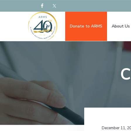
S
S
S
k
k
k
i
i
i
Donate to ARMS
About Us
p
p
p
t
t
t
A
o
o
o
R
M
p
m
f
S
r
a
o
H
C
e
i
i
o
a
m
n
t
l
t
a
c
e
h
c
r
o
r
a
y
n
r
e
n
t
a
e
December 11, 2