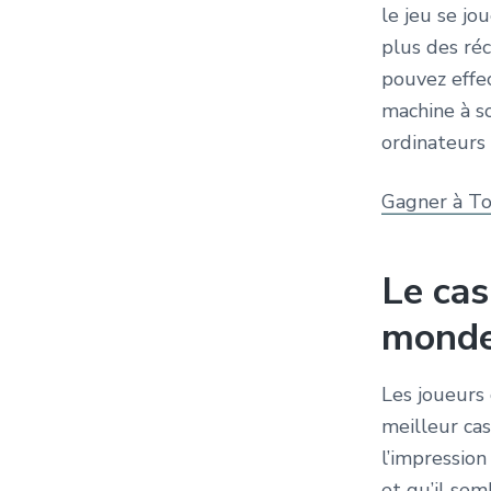
le jeu se jo
plus des ré
pouvez effec
machine à so
ordinateurs
Gagner à To
Le cas
mond
Les joueurs 
meilleur cas
l’impression
et qu’il sem