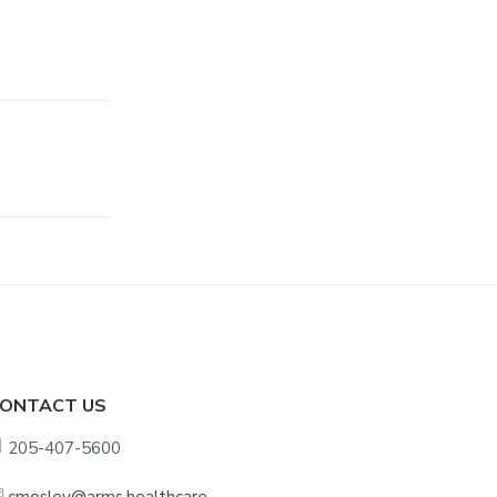
ONTACT US
205-407-5600