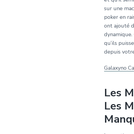
sur une mach
poker en rai
ont ajouté 
dynamique. C
qu’ils puiss
depuis votre
Galaxyno Ca
Les M
Les M
Manq